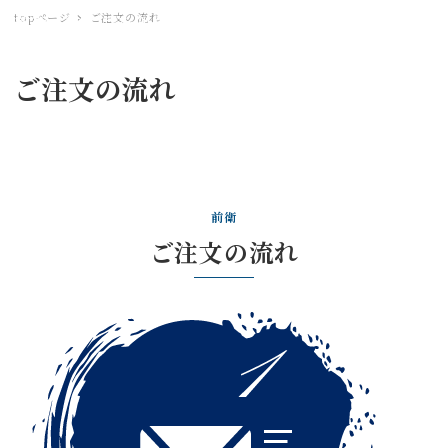
topページ
ご注文の流れ
前衛 書による全く新しい空間演出
MENU
ご注文の流れ
前衛
ご注文の流れ